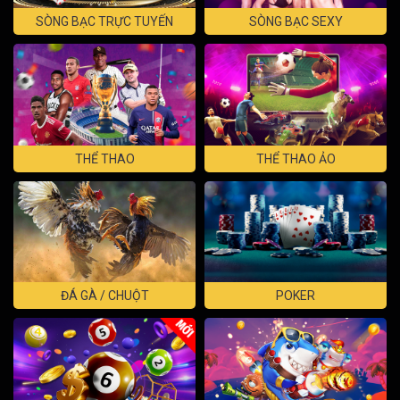
SÒNG BẠC TRỰC TUYẾN
SÒNG BẠC SEXY
THỂ THAO
THỂ THAO ẢO
ĐÁ GÀ / CHUỘT
POKER